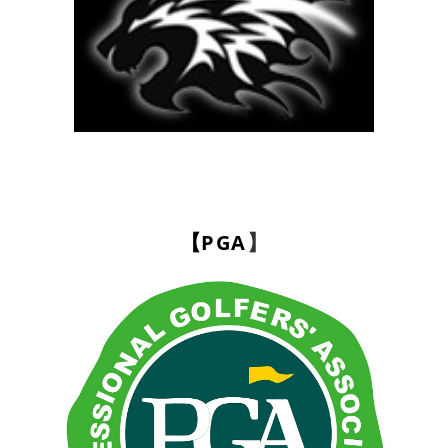
PGA
【
】