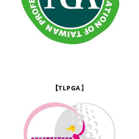
TLPGA
【
】