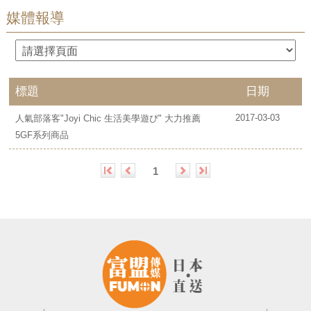
媒體報導
標題
日期
2017-03-03
人氣部落客"Joyi Chic 生活美學遊び" 大力推薦
5GF系列商品
1